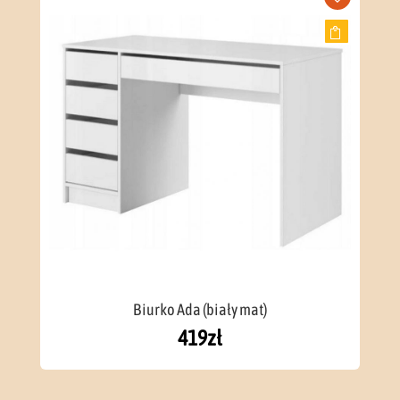
Biurko Ada (biały mat)
419
zł