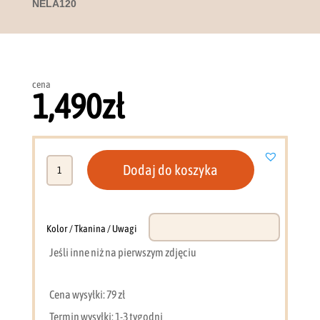
NELA120
cena
1,490
zł
ilość
Dodaj do koszyka
Szafa
120
cm
orzech
Kolor / Tkanina / Uwagi
warmia
Jeśli inne niż na pierwszym zdjęciu
+
czarne
lamele
Cena wysyłki: 79 zł
NELA120
Termin wysyłki: 1-3 tygodni