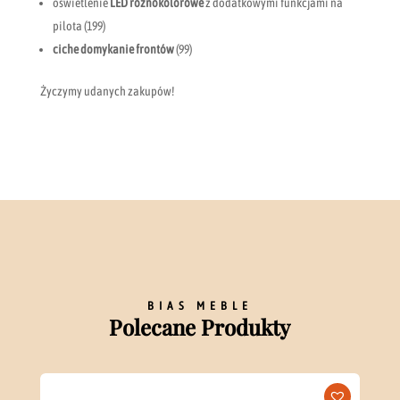
oświetlenie
LED różnokolorowe
z dodatkowymi funkcjami na
pilota (199)
ciche domykanie frontów
(99)
Życzymy udanych zakupów!
BIAS MEBLE
Polecane Produkty