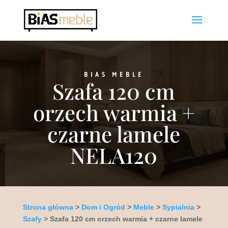
BIAS MEBLE
Szafa 120 cm
orzech warmia +
czarne lamele
NELA120
Strona główna
>
Dom i Ogród
>
Meble
>
Sypialnia
>
Szafy
> Szafa 120 cm orzech warmia + czarne lamele