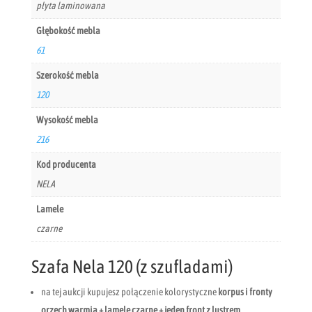
płyta laminowana
Głębokość mebla
61
Szerokość mebla
120
Wysokość mebla
216
Kod producenta
NELA
Lamele
czarne
Szafa Nela 120 (z szufladami)
na tej aukcji kupujesz połączenie kolorystyczne
korpus i fronty
orzech warmia + lamele czarne + jeden front z lustrem