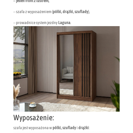
– jeden front z lustrem,
– szafa z wyposażeniem (
półki, drążki, szuflady
),
– prowadnice system jezdny
Laguna
.
Wyposażenie:
szafa jest wyposażona w
półki, szuflady
i
drążki
: