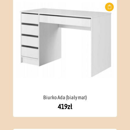
Biurko Ada (biały mat)
419
zł