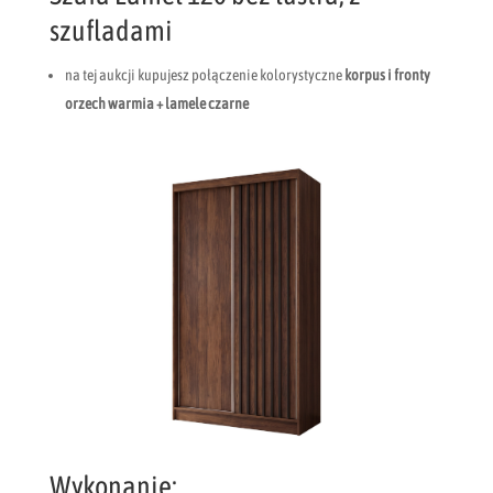
szufladami
na tej aukcji kupujesz połączenie kolorystyczne
korpus i fronty
orzech warmia + lamele czarne
Wykonanie: