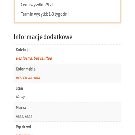
lamele
Cena wysyłki: 79 zł
LAM120
Termin wysyłki: 1-3 tygodni
Informacje dodatkowe
Kolekcja
Bez lustra, bez szuflad
Kolor mebla
orzech warmia
Stan
Nowy
Marka
inna, Inna
Typ drzwi