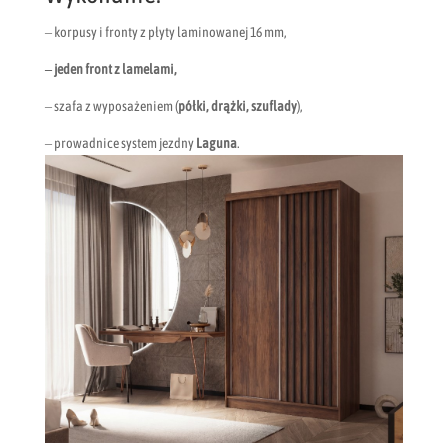
– korpusy i fronty z płyty laminowanej 16 mm,
– jeden front z lamelami,
– szafa z wyposażeniem (
półki, drążki, szuflady
),
– prowadnice system jezdny
Laguna
.