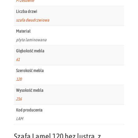
Przesuwne
Liczba drzwi
szafa dwudrzwiowa
Materiał
płyta laminowana
Głębokość mebla
61
Szerokość mebla
120
Wysokość mebla
216
Kod producenta
LAM
Szafa Lamel 120 bez lustra, z