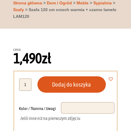
Strona główna
>
Dom i Ogród
>
Meble
>
Sypialnia
>
Szafy
> Szafa 120 cm orzech warmia + czarne lamele
LAM120
cena
1,490
zł
ilość
Dodaj do koszyka
Szafa
120
cm
orzech
Kolor / Tkanina / Uwagi
warmia
Jeśli inne niż na pierwszym zdjęciu
+
czarne