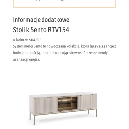
nogi)
Informacje dodatkowe
Stolik Sento RTV154
w kolorze
kaszmir
​System mebli Sento to nowoczesna kolekcja, która łączy elegancję z
funkcjonalnością, idealnie wpisując się w współczesne trendy
aranżacji wnętrz.