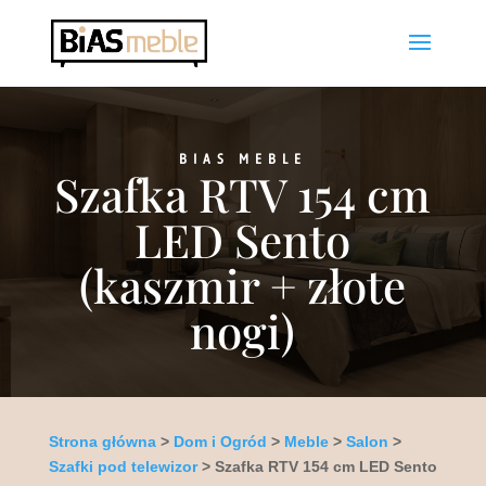
BIAS MEBLE
Szafka RTV 154 cm
LED Sento
(kaszmir + złote
nogi)
Strona główna
>
Dom i Ogród
>
Meble
>
Salon
>
Szafki pod telewizor
> Szafka RTV 154 cm LED Sento