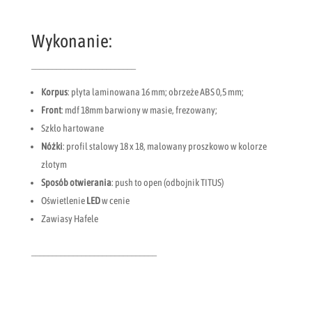
Wykonanie:
_________________________
Korpus
: płyta laminowana 16 mm; obrzeże ABS 0,5 mm;
Front
: mdf 18mm barwiony w masie, frezowany;
Szkło hartowane
Nóżki
: profil stalowy 18 x 18, malowany proszkowo w kolorze
złotym
Sposób otwierania
: push to open (odbojnik TITUS)
Oświetlenie
LED
w cenie
Zawiasy Hafele
______________________________