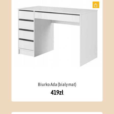
Biurko Ada (biały mat)
419
zł