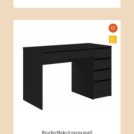
Biurko Maks (czarny mat)