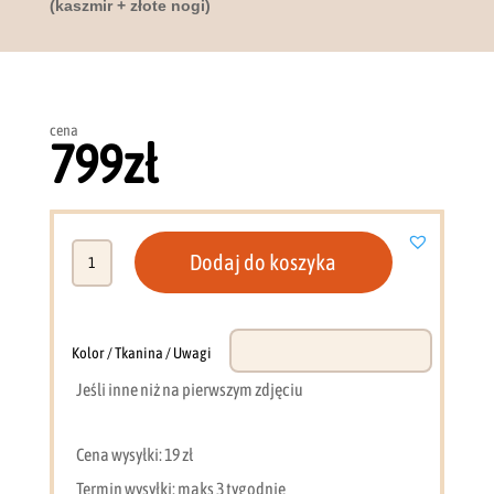
(kaszmir + złote nogi)
cena
799
zł
ilość
Dodaj do koszyka
Szafka
RTV
154
cm
Kolor / Tkanina / Uwagi
LED
Jeśli inne niż na pierwszym zdjęciu
Sento
(kaszmir
+
Cena wysyłki: 19 zł
złote
Termin wysyłki: maks 3 tygodnie