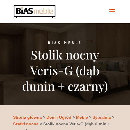
BIAS MEBLE
Stolik nocny
Veris-G (dąb
dunin + czarny)
Strona główna
>
Dom i Ogród
>
Meble
>
Sypialnia
>
Szafki nocne
> Stolik nocny Veris-G (dąb dunin +