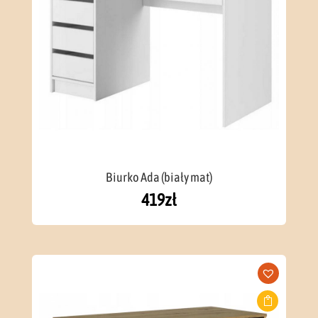
Biurko Ada (biały mat)
419
zł