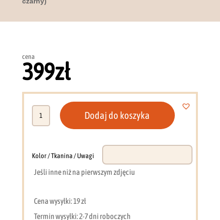
czarny)
cena
399
zł
ilość
Dodaj do koszyka
Stolik
nocny
Veris-
G
Kolor / Tkanina / Uwagi
(dąb
Jeśli inne niż na pierwszym zdjęciu
dunin
+
czarny)
Cena wysyłki: 19 zł
Termin wysyłki: 2-7 dni roboczych