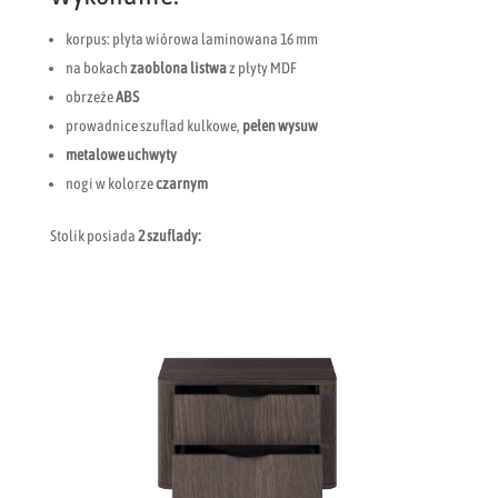
korpus: płyta wiórowa laminowana 16 mm
na bokach
zaoblona listwa
z płyty MDF
obrzeże
ABS
prowadnice szuflad kulkowe,
pełen wysuw
metalowe uchwyty
nogi w kolorze
czarnym
Stolik posiada
2 szuflady: