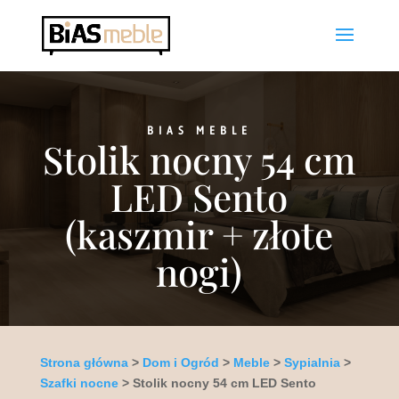
BIAS MEBLE
Stolik nocny 54 cm
LED Sento
(kaszmir + złote
nogi)
Strona główna
>
Dom i Ogród
>
Meble
>
Sypialnia
>
Szafki nocne
> Stolik nocny 54 cm LED Sento