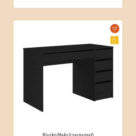
Biurko Maks (czarny mat)