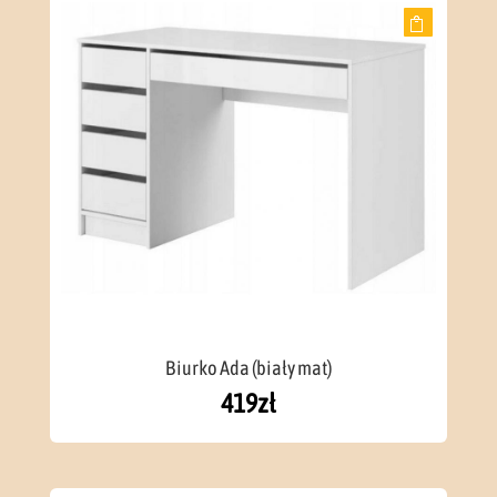
Biurko Ada (biały mat)
419
zł