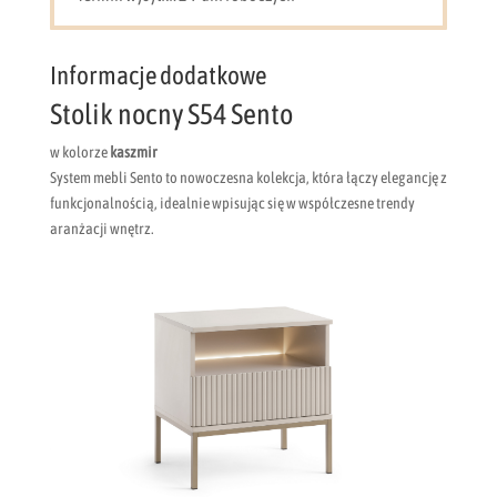
nogi)
Informacje dodatkowe
Stolik nocny S54 Sento
w kolorze
kaszmir
​System mebli Sento to nowoczesna kolekcja, która łączy elegancję z
funkcjonalnością, idealnie wpisując się w współczesne trendy
aranżacji wnętrz.