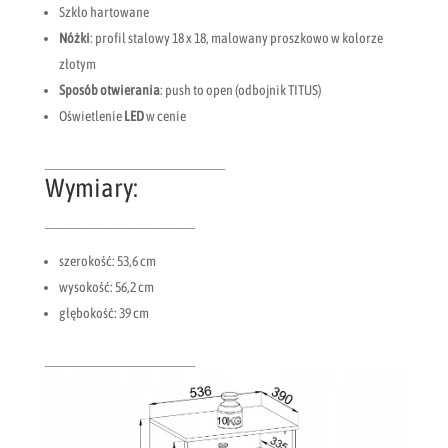
Szkło hartowane
Nóżki
: profil stalowy 18 x 18, malowany proszkowo w kolorze
złotym
Sposób otwierania
: push to open (odbojnik TITUS)
Oświetlenie
LED
w cenie
______________________________
Wymiary:
_________________________
szerokość: 53,6 cm
wysokość: 56,2 cm
głębokość: 39 cm
_________________________