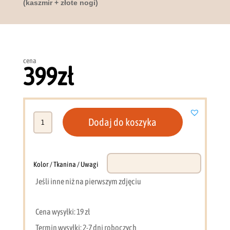
(kaszmir + złote nogi)
cena
399
zł
ilość
Dodaj do koszyka
Stolik
nocny
54
cm
Kolor / Tkanina / Uwagi
LED
Jeśli inne niż na pierwszym zdjęciu
Sento
(kaszmir
+
Cena wysyłki: 19 zł
złote
Termin wysyłki: 2-7 dni roboczych