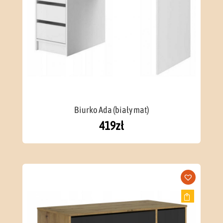
Biurko Ada (biały mat)
419
zł