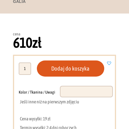
GALIA
cena
610
zł
ilość
Dodaj do koszyka
Skrzynia
z
siedziskiem
przedpokój
Kolor / Tkanina / Uwagi
biała
Jeśli inne niż na pierwszym zdjęciu
GALIA
Cena wysyłki: 19 zł
Termin wysyłki: 2-4 dni roboczych