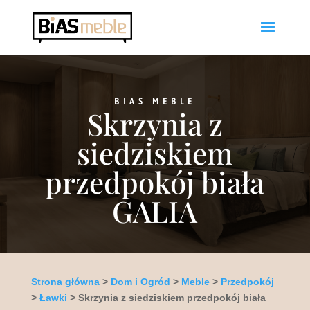
BIAS MEBLE
Skrzynia z
siedziskiem
przedpokój biała
GALIA
Strona główna
>
Dom i Ogród
>
Meble
>
Przedpokój
>
Ławki
> Skrzynia z siedziskiem przedpokój biała