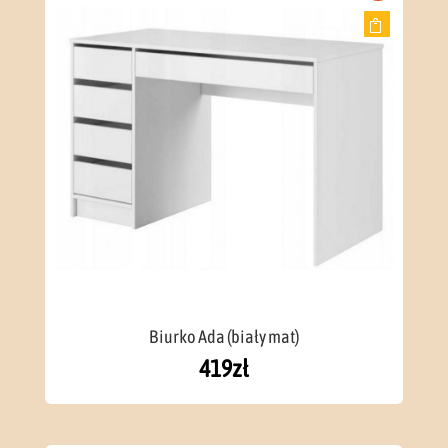
Biurko Ada (biały mat)
419
zł