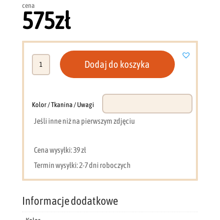
cena
575
zł
ilość
Dodaj do koszyka
Regał
Ademo
1
(orzech)
Kolor / Tkanina / Uwagi
Jeśli inne niż na pierwszym zdjęciu
Cena wysyłki: 39 zł
Termin wysyłki: 2-7 dni roboczych
Informacje dodatkowe