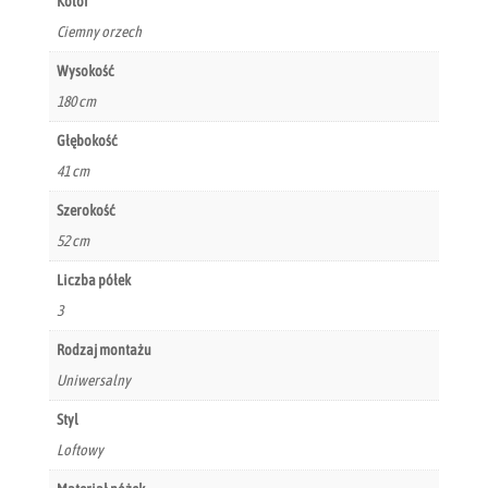
Kolor
Ciemny orzech
Wysokość
180 cm
Głębokość
41 cm
Szerokość
52 cm
Liczba półek
3
Rodzaj montażu
Uniwersalny
Styl
Loftowy