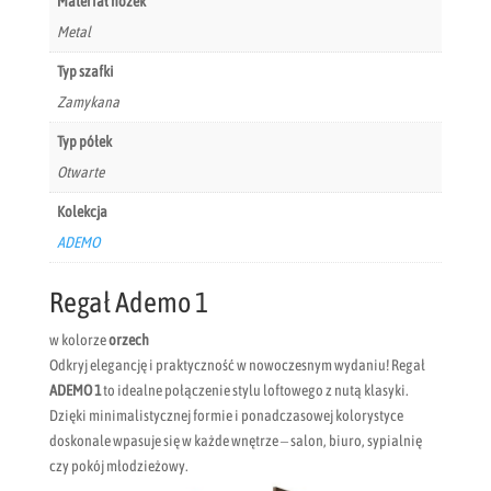
Materiał nóżek
Metal
Typ szafki
Zamykana
Typ półek
Otwarte
Kolekcja
ADEMO
Regał Ademo 1
w kolorze
orzech
Odkryj elegancję i praktyczność w nowoczesnym wydaniu! Regał
ADEMO 1
to idealne połączenie stylu loftowego z nutą klasyki.
Dzięki minimalistycznej formie i ponadczasowej kolorystyce
doskonale wpasuje się w każde wnętrze – salon, biuro, sypialnię
czy pokój młodzieżowy.