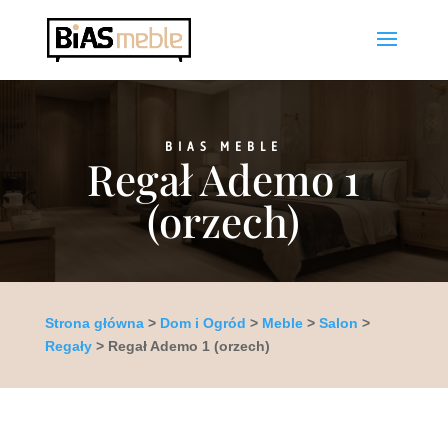
BIAS MEBLE
Regał Ademo 1
(orzech)
Strona główna
>
Dom i Ogród
>
Meble
>
Salon
>
Regały
> Regał Ademo 1 (orzech)