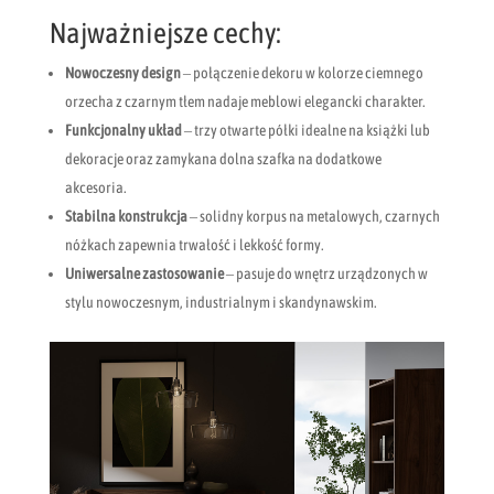
Najważniejsze cechy:
Nowoczesny design
– połączenie dekoru w kolorze ciemnego
orzecha z czarnym tłem nadaje meblowi elegancki charakter.
Funkcjonalny układ
– trzy otwarte półki idealne na książki lub
dekoracje oraz zamykana dolna szafka na dodatkowe
akcesoria.
Stabilna konstrukcja
– solidny korpus na metalowych, czarnych
nóżkach zapewnia trwałość i lekkość formy.
Uniwersalne zastosowanie
– pasuje do wnętrz urządzonych w
stylu nowoczesnym, industrialnym i skandynawskim.