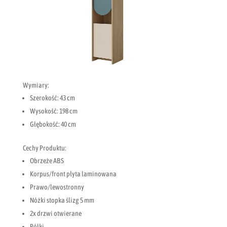
Wymiary:
Szerokość: 43 cm
Wysokość: 198 cm
Głębokość: 40 cm
Cechy Produktu:
Obrzeże ABS
Korpus/front płyta laminowana
Prawo/lewostronny
Nóżki stopka ślizg 5 mm
2x drzwi otwierane
Półki