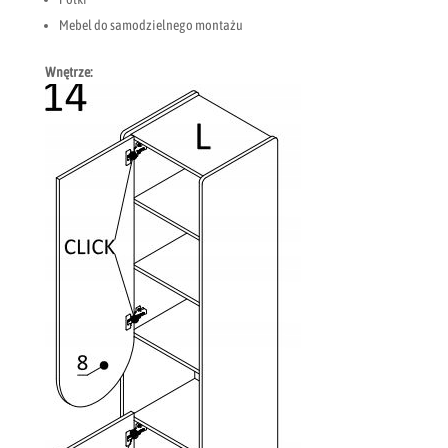
Mebel do samodzielnego montażu
Wnętrze: