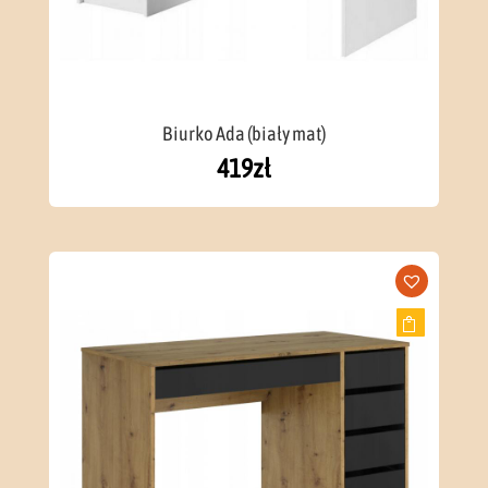
Biurko Ada (biały mat)
419
zł