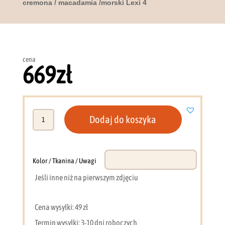
cremona / macadamia /morski Lexi 4
cena
669
zł
ilość
Dodaj do koszyka
Regał
wysoki
43
cm
Kolor / Tkanina / Uwagi
dąb
Jeśli inne niż na pierwszym zdjęciu
cremona
/
macadamia
Cena wysyłki: 49 zł
/morski
Termin wysyłki: 3-10 dni roboczych