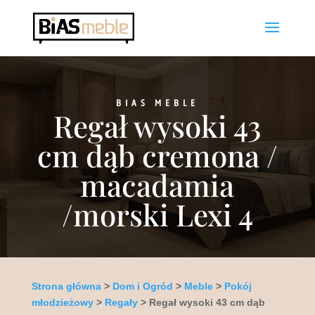
BIAS MEBLE
Regał wysoki 43
cm dąb cremona /
macadamia
/morski Lexi 4
Strona główna
>
Dom i Ogród
>
Meble
>
Pokój
młodzieżowy
>
Regały
> Regał wysoki 43 cm dąb