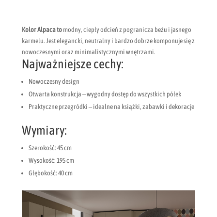
Kolor Alpaca to
modny, ciepły odcień z pogranicza beżu i jasnego
karmelu. Jest elegancki, neutralny i bardzo dobrze komponuje się z
nowoczesnymi oraz minimalistycznymi wnętrzami.
Najważniejsze cechy:
Nowoczesny design
Otwarta konstrukcja – wygodny dostęp do wszystkich półek
Praktyczne przegródki – idealne na książki, zabawki i dekoracje
Wymiary:
Szerokość: 45 cm
Wysokość: 195 cm
Głębokość: 40 cm