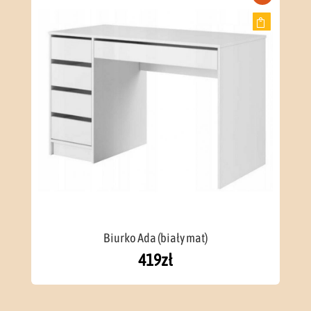
Biurko Ada (biały mat)
419
zł