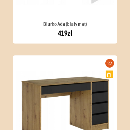
Biurko Ada (biały mat)
419
zł