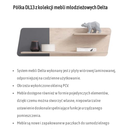
Półka DL13 z kolekcji mebli młodzieżowych Delta
System mebli Delta wykonany jest z płyty wiórowej laminowanej,
odporniejszej na codzienne użytkowanie.
Obrzeża wykończone okleiną PCV.
Meble dostępne również w formie pojedynczych elementów,
dzięki czemu można stworzyć własne, niepowtarzalne
ustawienie doskonale spełniające funkcje urządzanego
pomieszczenia.
Meble są nowe i zapakowane w paczkach do samodzielnego