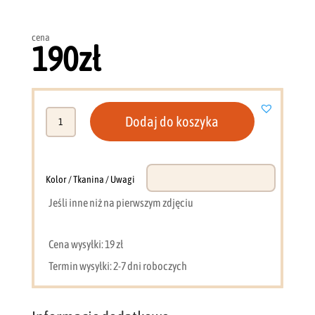
cena
190
zł
ilość
Dodaj do koszyka
Półka
110cm
nowoczesna
dąb
Kolor / Tkanina / Uwagi
+
Jeśli inne niż na pierwszym zdjęciu
antracyt
DL13
Cena wysyłki: 19 zł
Termin wysyłki: 2-7 dni roboczych