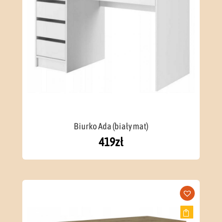
Biurko Ada (biały mat)
419
zł