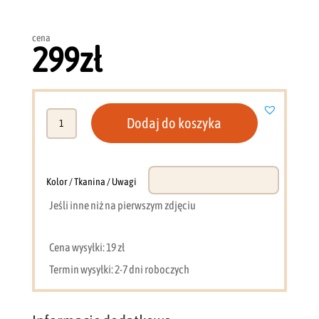
cena
299
zł
ilość
Dodaj do koszyka
Półka
110
cm
biały
Kolor / Tkanina / Uwagi
beton
Jeśli inne niż na pierwszym zdjęciu
meble
młodzieżowe
SI13
Cena wysyłki: 19 zł
Termin wysyłki: 2-7 dni roboczych