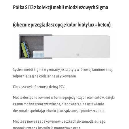
Półka SI13 z kolekcji mebli młodzieżowych Sigma
(obecnie przeglądasz opcję kolor biały lux + beton):
System mebli Sigma wykonany jest z płyty wiórowej laminowanej,
odporniejszej na codzienne użytkowanie.
Obrzeża wykończone okleiną PCV.
Meble dostępne również w formie pojedynczych elementów, dzięki
czemu można stworzyć własne, niepowtarzalne ustawienie
doskonale spełniające funkcje urządzanego pomieszczenia.
Meble są nowe i zapakowane w paczkach do samodzielnego
montażu wraz z instrukcją montażową oraz