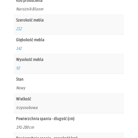
Kod producenta
Narożnik Bloom
Szerokość mebla
212
Głębokość mebla
142
Wysokość mebla
92
Stan
Nowy
Wielkość
trzyosobowa
Powierzchnia spania - długość (cm)
191-200 cm