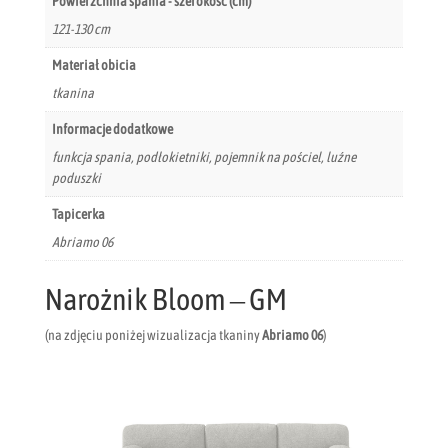
Powierzchnia spania - szerokość (cm)
121-130 cm
Materiał obicia
tkanina
Informacje dodatkowe
funkcja spania, podłokietniki, pojemnik na pościel, luźne
poduszki
Tapicerka
Abriamo 06
Narożnik Bloom – GM
(na zdjęciu poniżej wizualizacja tkaniny
Abriamo 06
)