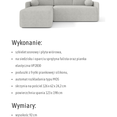
Wykonanie:
szkielet sosnowy i płyta wiórowa,
na siedzisku i oparciu sprężyna falista oraz pianka
elastyczna VP2830
poduszki z frytki piankowej i silikonu,
automat rozkładania typu MOS
skrzynia na pościel 126 x 62 x 24,2 cm
powierzchnia spania 123 x 198 cm
Wymiary:
wysokośc 92 cm