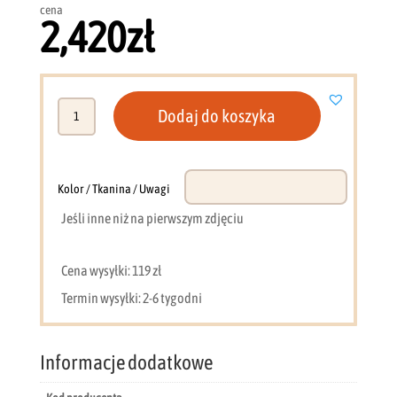
cena
2,420
zł
ilość
Dodaj do koszyka
Narożnik
212
x
142
Kolor / Tkanina / Uwagi
cm
Jeśli inne niż na pierwszym zdjęciu
Bloom
GM
Cena wysyłki: 119 zł
Termin wysyłki: 2-6 tygodni
Informacje dodatkowe