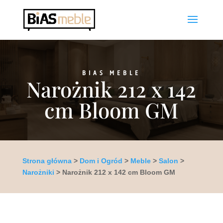
BIAS MEBLE
Narożnik 212 x 142
cm Bloom GM
Strona główna
>
Dom i Ogród
>
Meble
>
Salon
>
Narożniki
> Narożnik 212 x 142 cm Bloom GM