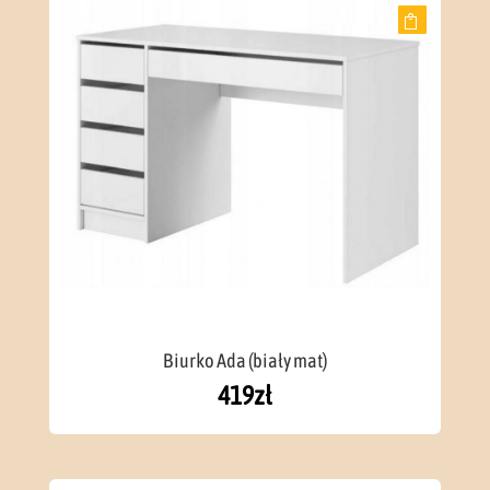
Biurko Ada (biały mat)
419
zł