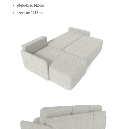
głębokośc 142 cm
szerokość 212 cm