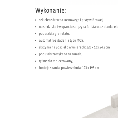
Wykonanie:
szkielet z drewna sosnowego i płyty wiórowej,
na siedzisku i w oparciu sprężyna falista oraz pianka e
poduszki z granulatu,
automat rozkładania typu MOS,
skrzynia na pościel o wymiarach: 126 x 62 x 24,2 cm
poduszki zamykane na zamek,
tył mebla tapicerowany,
funkcja spania, powierzchnia: 123 x 198 cm