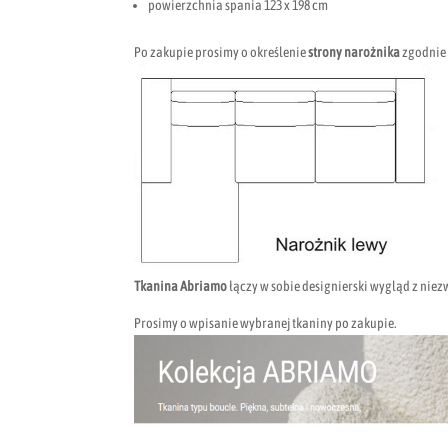
powierzchnia spania 123 x 198 cm
Po zakupie prosimy o określenie
strony narożnika
zgodnie 
Tkanina Abriamo
łączy w sobie designierski wygląd z nie
Prosimy o wpisanie wybranej tkaniny po zakupie.