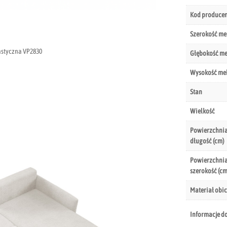
Kod produce
Szerokość me
lastyczna VP2830
Głębokość m
Wysokość me
Stan
Wielkość
Powierzchnia
długość (cm)
Powierzchnia
szerokość (cm
Materiał obic
Informacje d