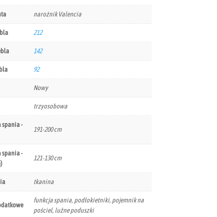
nta
narożnik Valencia
bla
212
ebla
142
bla
92
Nowy
trzyosobowa
 spania -
191-200 cm
 spania -
121-130 cm
)
ia
tkanina
funkcja spania, podłokietniki, pojemnik na
odatkowe
pościel, luźne poduszki