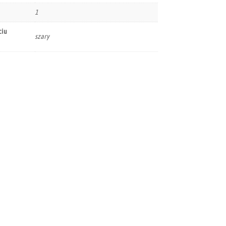
1
ciu
szary