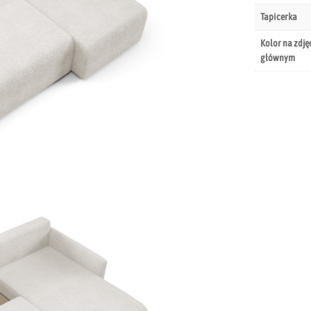
Tapicerka
Kolor na zdję
głównym