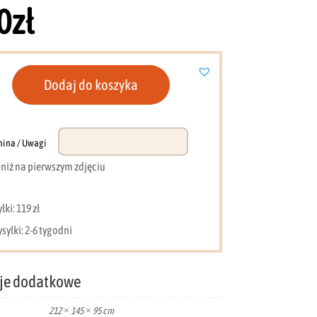
0
zł
Dodaj do koszyka
nina / Uwagi
e niż na pierwszym zdjęciu
ki: 119 zł
syłki: 2-6 tygodni
je dodatkowe
212 × 145 × 95 cm