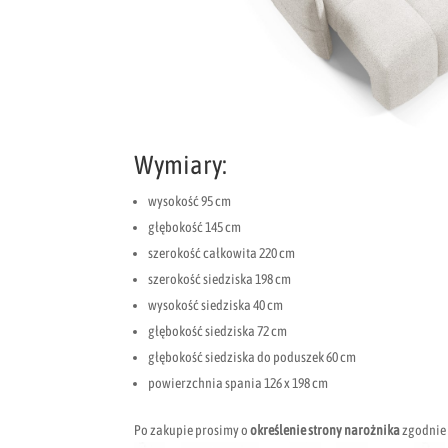
Wymiary:
wysokość 95 cm
głębokość 145 cm
szerokość całkowita 220 cm
szerokość siedziska 198 cm
wysokość siedziska 40 cm
głębokość siedziska 72 cm
głębokość siedziska do poduszek 60 cm
powierzchnia spania 126 x 198 cm
Po zakupie prosimy o
określenie strony narożnika
zgodnie