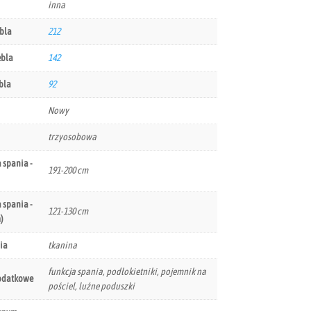
inna
bla
212
ebla
142
bla
92
Nowy
trzyosobowa
 spania -
191-200 cm
 spania -
121-130 cm
)
ia
tkanina
funkcja spania, podłokietniki, pojemnik na
odatkowe
pościel, luźne poduszki