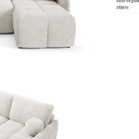
Kolor na gł
zdjęciu