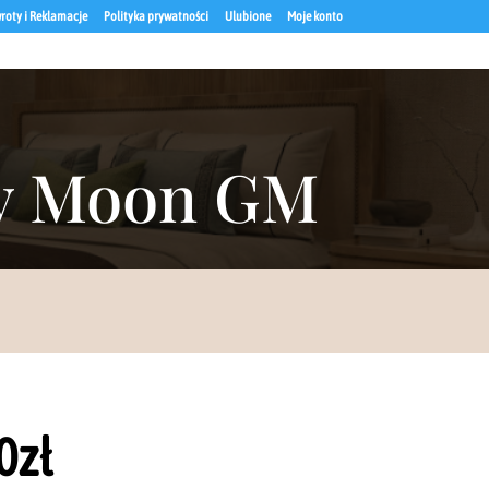
roty i Reklamacje
Polityka prywatności
Ulubione
Moje konto
ry Moon GM
0
zł