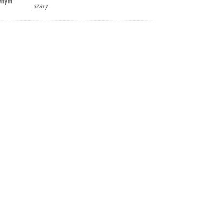
ównym
szary