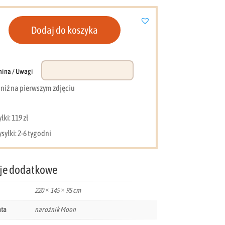
Dodaj do koszyka
nina / Uwagi
e niż na pierwszym zdjęciu
ki: 119 zł
syłki: 2-6 tygodni
je dodatkowe
220 × 145 × 95 cm
nta
narożnik Moon