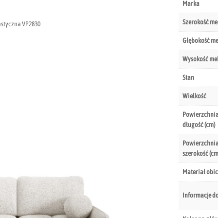
Marka
Szerokość me
lastyczna VP2830
Głębokość m
Wysokość me
Stan
Wielkość
Powierzchnia
długość (cm)
Powierzchnia
szerokość (cm
Materiał obic
Informacje d