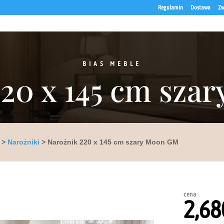
Regulamin
Dostawa
Zw
BIAS MEBLE
220 x 145 cm sza
>
Narożniki
> Narożnik 220 x 145 cm szary Moon GM
cena
2,68