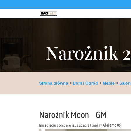
Narożnik 
Strona główna
>
Dom i Ogród
>
Meble
>
Salon
Narożnik Moon – GM
(na zdjęciu poniżej wizualizacja tkaniny
Abriamo 06
)