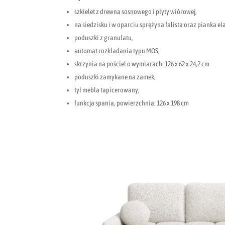
szkielet z drewna sosnowego i płyty wiórowej,
na siedzisku i w oparciu sprężyna falista oraz pianka e
poduszki z granulatu,
automat rozkładania typu MOS,
skrzynia na pościel o wymiarach: 126 x 62 x 24,2 cm
poduszki zamykane na zamek,
tył mebla tapicerowany,
funkcja spania, powierzchnia: 126 x 198 cm