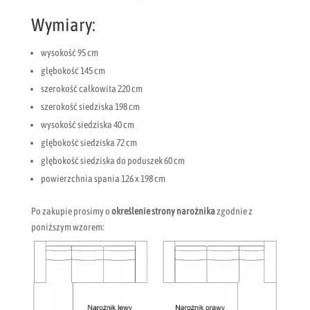
Wymiary:
wysokość 95 cm
głębokość 145 cm
szerokość całkowita 220 cm
szerokość siedziska 198 cm
wysokość siedziska 40 cm
głębokość siedziska 72 cm
głębokość siedziska do poduszek 60 cm
powierzchnia spania 126 x 198 cm
Po zakupie prosimy o
określenie strony narożnika
zgodnie z
poniższym wzorem: