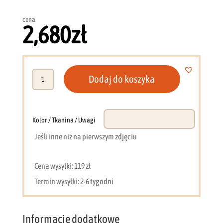
cena
2,680
zł
ilość
Dodaj do koszyka
Narożnik
220
x
145
Kolor / Tkanina / Uwagi
grafit
Jeśli inne niż na pierwszym zdjęciu
Moon
GM
Cena wysyłki: 119 zł
Termin wysyłki: 2-6 tygodni
Informacje dodatkowe