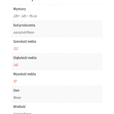
Wymiary
220 × 145 × 95 cm
Kod producenta
narożnik Moon
Szerokość mebla
212
Głębokość mebla
142
Wysokość mebla
92
Stan
Nowy
Wielkość
trzyosobowa