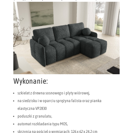
Wykonanie:
szkielet z drewna sosnowego i płyty wiórowej,
na siedzisku i w oparciu sprężyna falista oraz pianka
elastyczna VP2830
poduszki z granulatu,
automat rozkładania typu MOS,
skrzynia na pościel o wymiarach: 126 x 62 x 24,2 cm