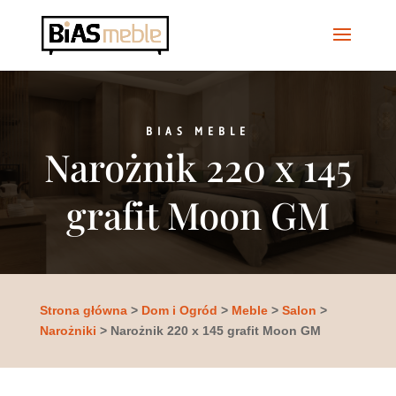
BIAS MEBLE
Narożnik 220 x 145
grafit Moon GM
Strona główna
>
Dom i Ogród
>
Meble
>
Salon
>
Narożniki
> Narożnik 220 x 145 grafit Moon GM