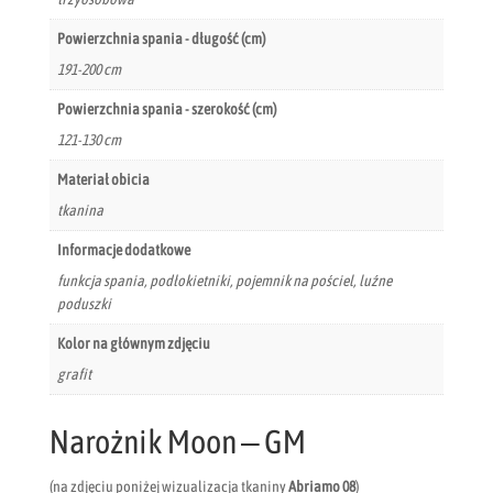
Powierzchnia spania - długość (cm)
191-200 cm
Powierzchnia spania - szerokość (cm)
121-130 cm
Materiał obicia
tkanina
Informacje dodatkowe
funkcja spania, podłokietniki, pojemnik na pościel, luźne
poduszki
Kolor na głównym zdjęciu
grafit
Narożnik Moon – GM
(na zdjęciu poniżej wizualizacja tkaniny
Abriamo 08
)