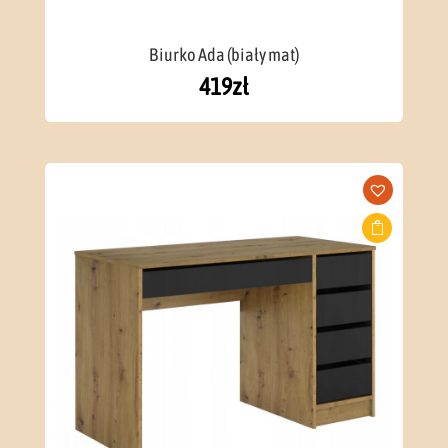
Biurko Ada (biały mat)
419
zł