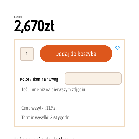
cena
2,670
zł
ilość
Dodaj do koszyka
Narożnik
228
x
147
Kolor / Tkanina / Uwagi
cm
Jeśli inne niż na pierwszym zdjęciu
szary
Como
GM
Cena wysyłki: 119 zł
Termin wysyłki: 2-6 tygodni