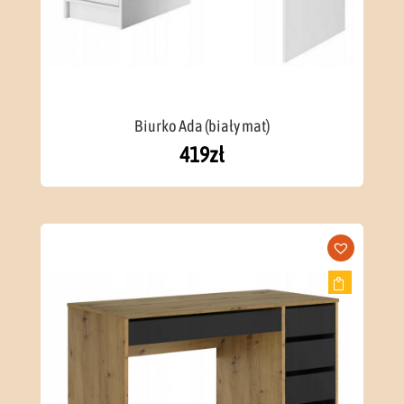
Biurko Ada (biały mat)
419
zł