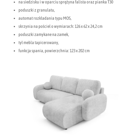
na siedzisku i w oparciu sprężyna falista oraz pianka T30
poduszki z granulatu,
automat rozkładania typu MOS,
skrzynia na pościel o wymiarach: 126 x 62 x 24,2 cm
poduszki zamykane na zamek,
tył mebla tapicerowany,
funkcja spania, powierzchnia: 123 x 202 cm