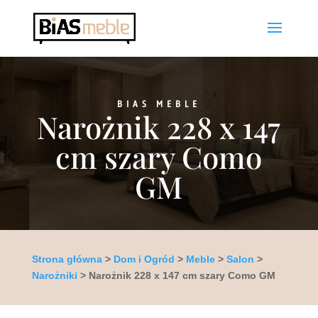
BIAS MEBLE
Narożnik 228 x 147
cm szary Como
GM
Strona główna
>
Dom i Ogród
>
Meble
>
Salon
>
Narożniki
> Narożnik 228 x 147 cm szary Como GM