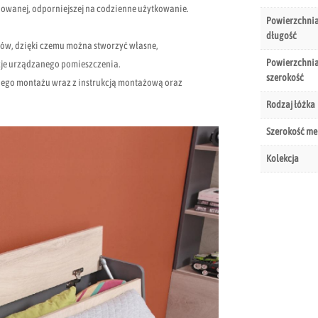
inowanej, odporniejszej na codzienne użytkowanie.
Powierzchnia
długość
ów, dzięki czemu można stworzyć własne,
Powierzchnia
cje urządzanego pomieszczenia.
szerokość
ego montażu wraz z instrukcją montażową oraz
Rodzaj łóżka
Szerokość me
Kolekcja