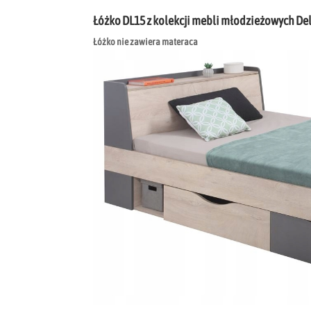
Łóżko DL15 z kolekcji mebli młodzieżowych De
Łóżko nie zawiera materaca