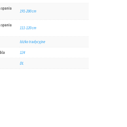
 spania
191-200 cm
 spania
111-120 cm
łóżko tradycyjne
bla
124
DL