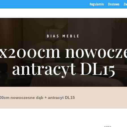
Regulamin
Dostawa
Zw
BIAS MEBLE
0x200cm nowocze
antracyt DL15
00cm nowoczesne dąb + antracyt DL15