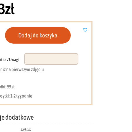
3
zł
Dodaj do koszyka
e
nina / Uwagi
e niż na pierwszym zdjęciu
ki: 99 zł
syłki: 1-2 tygodnie
je dodatkowe
124 cm