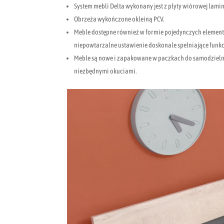
System mebli Delta wykonany jest z płyty wiórowej lam
Obrzeża wykończone okleiną PCV.
Meble dostępne również w formie pojedynczych element
niepowtarzalne ustawienie doskonale spełniające funk
Meble są nowe i zapakowane w paczkach do samodzieln
niezbędnymi okuciami.