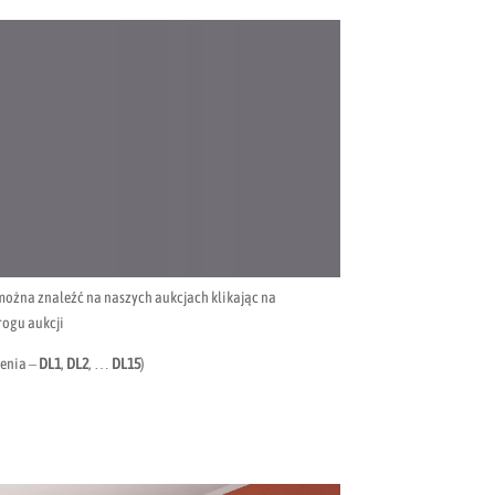
ożna znaleźć na naszych aukcjach klikając na
rogu aukcji
enia –
DL1
,
DL2
, …
DL15
)