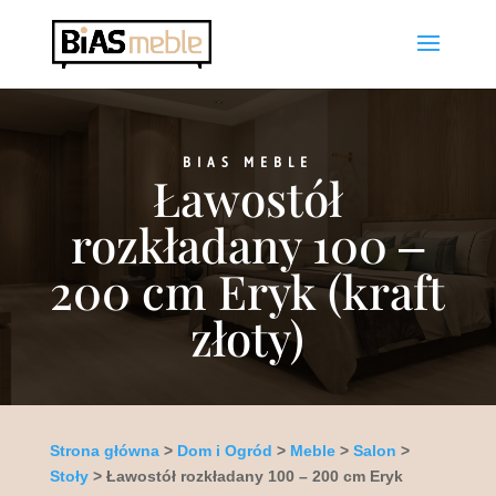
BIAS MEBLE
Ławostół
rozkładany 100 –
200 cm Eryk (kraft
złoty)
Strona główna
>
Dom i Ogród
>
Meble
>
Salon
>
Stoły
> Ławostół rozkładany 100 – 200 cm Eryk