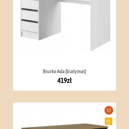
Biurko Ada (biały mat)
419
zł