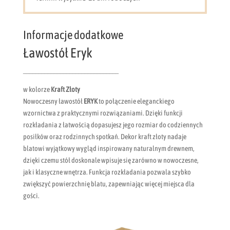
Informacje dodatkowe
Ławostół Eryk
_______________________________
w kolorze
Kraft Złoty
Nowoczesny ławostół
ERYK
to połączenie eleganckiego
wzornictwa z praktycznymi rozwiązaniami. Dzięki funkcji
rozkładania z łatwością dopasujesz jego rozmiar do codziennych
posiłków oraz rodzinnych spotkań. Dekor kraft złoty nadaje
blatowi wyjątkowy wygląd inspirowany naturalnym drewnem,
dzięki czemu stół doskonale wpisuje się zarówno w nowoczesne,
jak i klasyczne wnętrza. Funkcja rozkładania pozwala szybko
zwiększyć powierzchnię blatu, zapewniając więcej miejsca dla
gości.