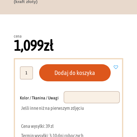
(kraft złoty)
cena
1,099
zł
ilość
Dodaj do koszyka
Ławostół
rozkładany
100
-
Kolor / Tkanina / Uwagi
200
Jeśli inne niż na pierwszym zdjęciu
cm
Eryk
(kraft
Cena wysyłki: 39 zł
złoty)
Termin wysyłki: 3-10 dni roboczych