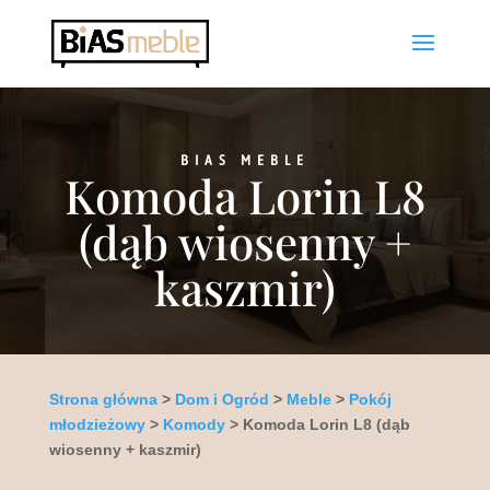
BIAS MEBLE
Komoda Lorin L8
(dąb wiosenny +
kaszmir)
Strona główna
>
Dom i Ogród
>
Meble
>
Pokój
młodzieżowy
>
Komody
> Komoda Lorin L8 (dąb
wiosenny + kaszmir)