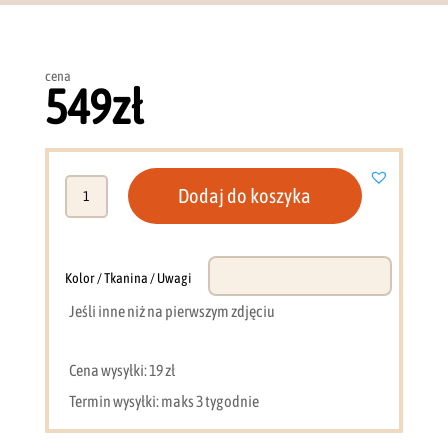
cena
549
zł
ilość
Dodaj do koszyka
Komoda
Lorin
L8
(dąb
Kolor / Tkanina / Uwagi
wiosenny
Jeśli inne niż na pierwszym zdjęciu
+
kaszmir)
Cena wysyłki: 19 zł
Termin wysyłki: maks 3 tygodnie