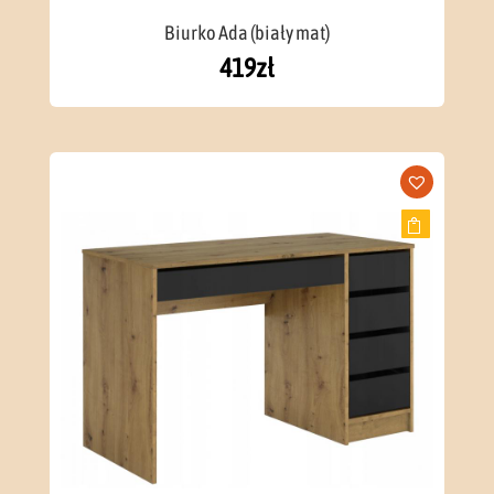
Biurko Ada (biały mat)
419
zł