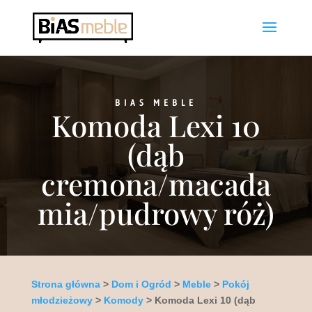
BIAS MEBLE
Komoda Lexi 10
(dąb
cremona/macada
mia/pudrowy róż)
Strona główna
>
Dom i Ogród
>
Meble
>
Pokój
młodzieżowy
>
Komody
> Komoda Lexi 10 (dąb