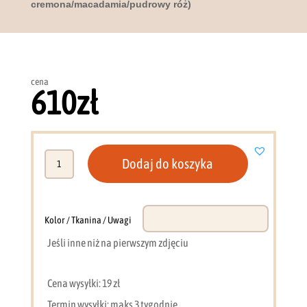
cremona/macadamia/pudrowy róż)
cena
610
zł
ilość
Dodaj do koszyka
Komoda
Lexi
10
(dąb
Kolor / Tkanina / Uwagi
cremona/macadamia/pudrowy
Jeśli inne niż na pierwszym zdjęciu
róż)
Cena wysyłki: 19 zł
Termin wysyłki: maks 3 tygodnie