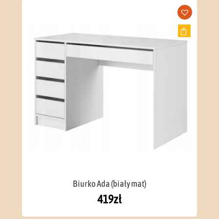
Biurko Ada (biały mat)
419
zł