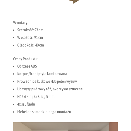
Wymiary:
Szerokość: 93 cm
Wysokość: 91 cm
Głębokość: 40 cm
Cechy Produktu:
Obrzeże ABS
Korpus/front płyta laminowana
Prowadnice kulkowe H35 pełen wysuw
Uchwyty pudrowy róż, tworzywo sztuczne
Nóżki stopka ślizg 5 mm
4x szuflada
Mebel do samodzielnego montażu