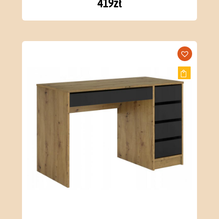
419
zł