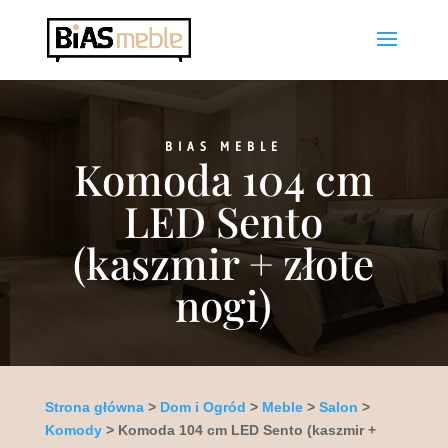
BIAS MEBLE
Komoda 104 cm
LED Sento
(kaszmir + złote
nogi)
Strona główna
>
Dom i Ogród
>
Meble
>
Salon
>
Komody
> Komoda 104 cm LED Sento (kaszmir +