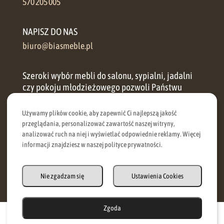
570 205 005
NAPISZ DO NAS
biuro@biasmeble.pl
Szeroki wybór mebli do salonu, sypialni, jadalni
czy pokoju młodzieżowego pozwoli Państwu
zorganizować przestrzeń w każdym domu.
Używamy plików cookie, aby zapewnić Ci najlepszą jakość
przeglądania, personalizować zawartość naszej witryny,
Oferujemy zarówno meble klasyczne, jak i meble
analizować ruch na niej i wyświetlać odpowiednie reklamy. Więcej
nowoczesne, dzięki czemu nawet najbardziej
informacji znajdziesz w naszej polityce prywatności.
wymagający klient znajdzie u nas coś dla siebie.
REGULAMIN
|
DOSTAWA
|
ZWROTY I
Nie zgadzam się
Ustawienia Cookies
REKLAMACJE
|
POLITYKA PRYWATNOŚCI
Zgoda
strona wykonana przez a4bits.com