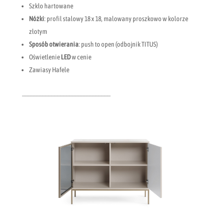
Szkło hartowane
Nóżki
: profil stalowy 18 x 18, malowany proszkowo w kolorze
złotym
Sposób otwierania
: push to open (odbojnik TITUS)
Oświetlenie
LED
w cenie
Zawiasy Hafele
______________________________