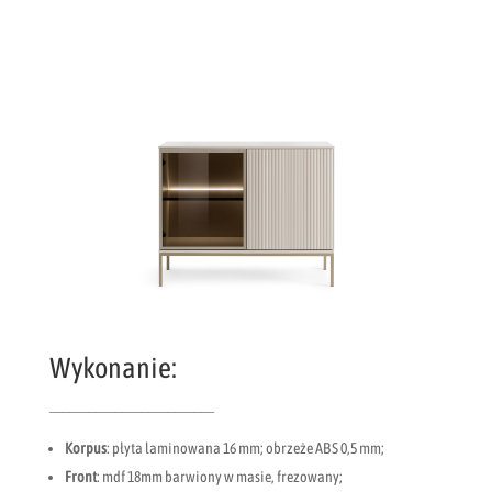
Wykonanie:
_________________________
Korpus
: płyta laminowana 16 mm; obrzeże ABS 0,5 mm;
Front
: mdf 18mm barwiony w masie, frezowany;