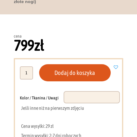
złote nogi)
cena
799
zł
ilość
Dodaj do koszyka
Komoda
104
cm
LED
Kolor / Tkanina / Uwagi
Sento
Jeśli inne niż na pierwszym zdjęciu
(kaszmir
+
złote
Cena wysyłki: 29 zł
nogi)
Termin wysyłki: 2-7 dni roboczych