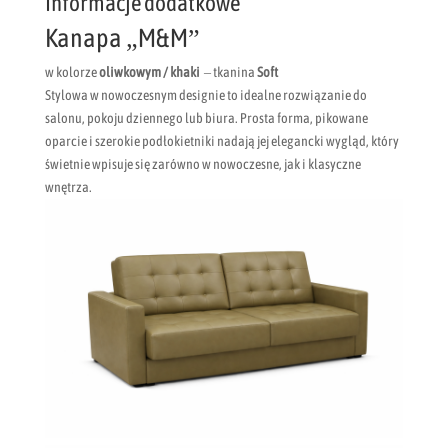
Informacje dodatkowe
Kanapa „M&M”
w kolorze
oliwkowym / khaki
– tkanina
Soft
Stylowa w nowoczesnym designie to idealne rozwiązanie do
salonu, pokoju dziennego lub biura. Prosta forma, pikowane
oparcie i szerokie podłokietniki nadają jej elegancki wygląd, który
świetnie wpisuje się zarówno w nowoczesne, jak i klasyczne
wnętrza.