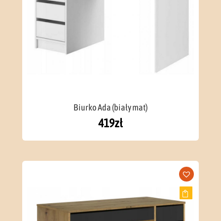
Biurko Ada (biały mat)
419
zł