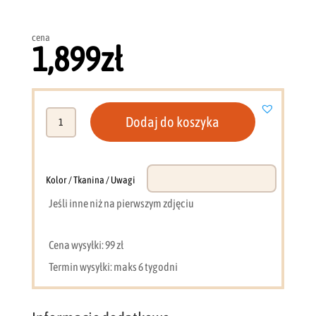
cena
1,899
zł
ilość
Dodaj do koszyka
Kanapa
MM
221
cm
Kolor / Tkanina / Uwagi
(eko
Jeśli inne niż na pierwszym zdjęciu
skóra
khaki)
Cena wysyłki: 99 zł
Termin wysyłki: maks 6 tygodni