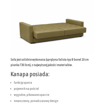
Sofa jest solidnie wykonana (sprężyna falista typ B bonel 10 cm
pianka T30 3cm), z najwyższej jakości materiałów.
Kanapa posiada:
funkcję spania
pojemnik na pościel
wygodne, pikowane oparcie
nowoczesny, ponadczasowy design