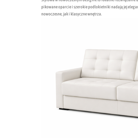
pikowane oparcie i szerokie podłokietniki nadają jej elega
nowoczesne, jak i klasyczne wnętrza.