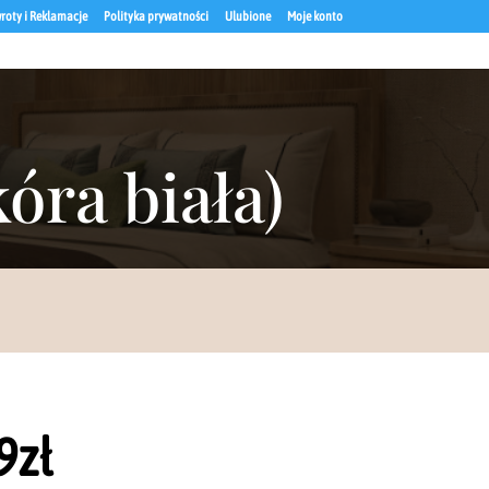
roty i Reklamacje
Polityka prywatności
Ulubione
Moje konto
óra biała)
9
zł