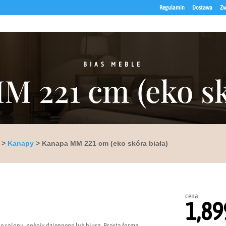
Regulamin
Dostawa
Zw
BIAS MEBLE
 221 cm (eko sk
>
Kanapy
> Kanapa MM 221 cm (eko skóra biała)
cena
1,89
 salonu, pokoju dziennego lub biura. Prosta forma,