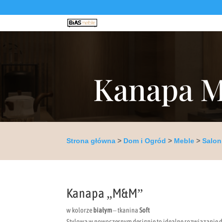
Kanapa MM
Strona główna
>
Dom i Ogród
>
Meble
>
Salon
Kanapa „M&M”
w kolorze
białym
– tkanina
Soft
Stylowa w nowoczesnym designie to idealne rozwiązanie do