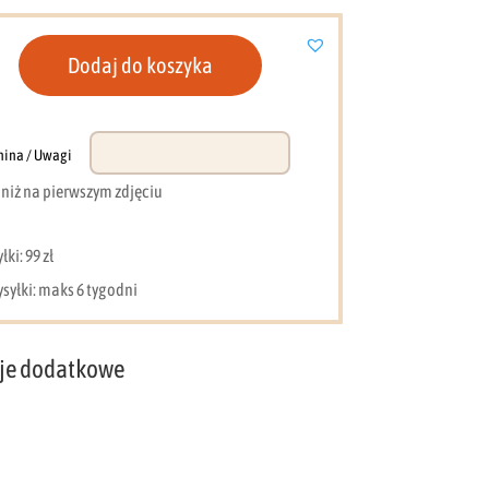
Dodaj do koszyka
nina / Uwagi
e niż na pierwszym zdjęciu
ki: 99 zł
syłki: maks 6 tygodni
je dodatkowe