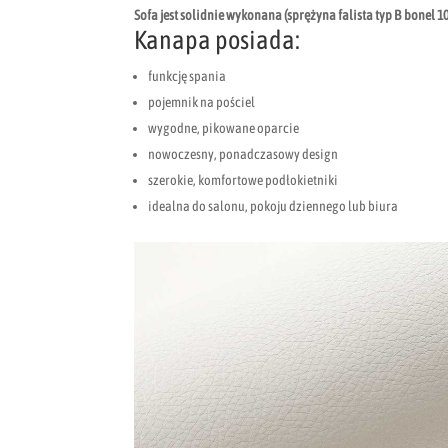
Sofa jest solidnie wykonana (sprężyna falista typ B bonel 1
Kanapa posiada:
funkcję spania
pojemnik na pościel
wygodne, pikowane oparcie
nowoczesny, ponadczasowy design
szerokie, komfortowe podłokietniki
idealna do salonu, pokoju dziennego lub biura