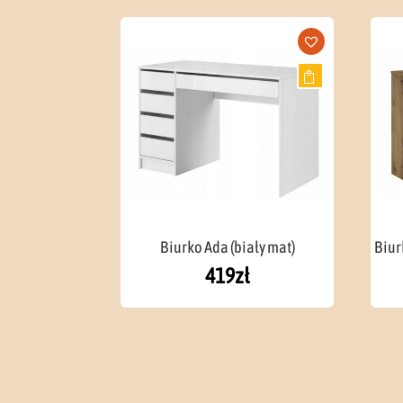
Biurko Ada (biały mat)
Biur
419
zł