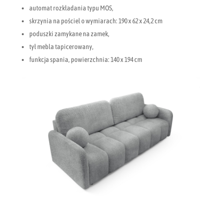
automat rozkładania typu MOS,
skrzynia na pościel o wymiarach: 190 x 62 x 24,2 cm
poduszki zamykane na zamek,
tył mebla tapicerowany,
funkcja spania, powierzchnia: 140 x 194 cm