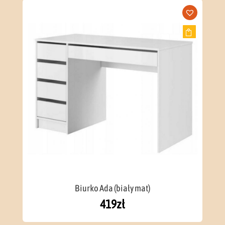
Biurko Ada (biały mat)
419
zł