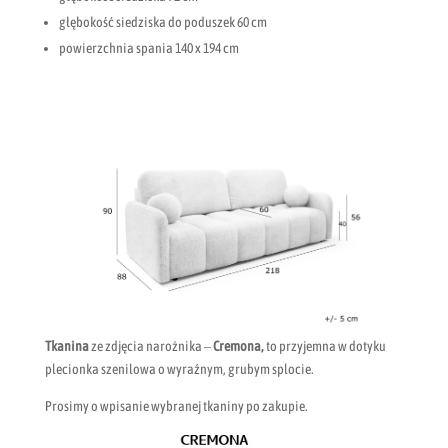
głębokość siedziska do poduszek 60 cm
powierzchnia spania 140 x 194 cm
Tkanina
ze zdjęcia narożnika –
Cremona,
to przyjemna w dotyku
plecionka szenilowa o wyraźnym, grubym splocie.
Prosimy o wpisanie wybranej tkaniny po zakupie.