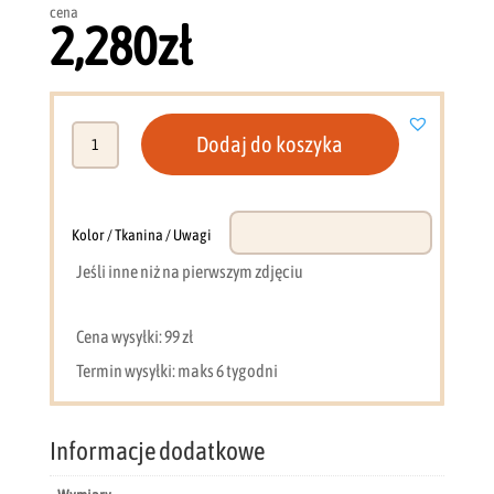
cena
2,280
zł
ilość
Dodaj do koszyka
Kanapa
218
cm
grafit
Kolor / Tkanina / Uwagi
Cube
Jeśli inne niż na pierwszym zdjęciu
GM
Cena wysyłki: 99 zł
Termin wysyłki: maks 6 tygodni
Informacje dodatkowe