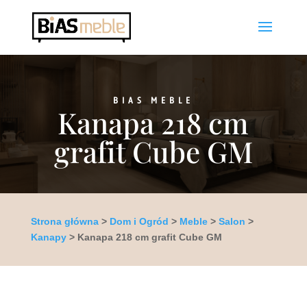
BIAS MEBLE
Kanapa 218 cm
grafit Cube GM
Strona główna
>
Dom i Ogród
>
Meble
>
Salon
>
Kanapy
> Kanapa 218 cm grafit Cube GM