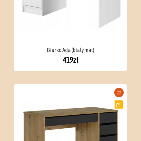
Biurko Ada (biały mat)
419
zł