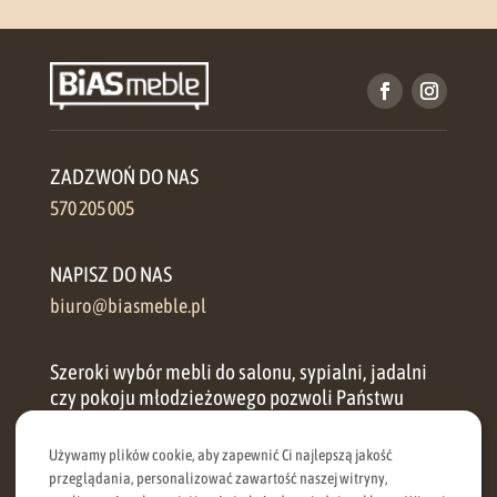
ZADZWOŃ DO NAS
570 205 005
NAPISZ DO NAS
biuro@biasmeble.pl
Szeroki wybór mebli do salonu, sypialni, jadalni
czy pokoju młodzieżowego pozwoli Państwu
zorganizować przestrzeń w każdym domu.
Używamy plików cookie, aby zapewnić Ci najlepszą jakość
Oferujemy zarówno meble klasyczne, jak i meble
przeglądania, personalizować zawartość naszej witryny,