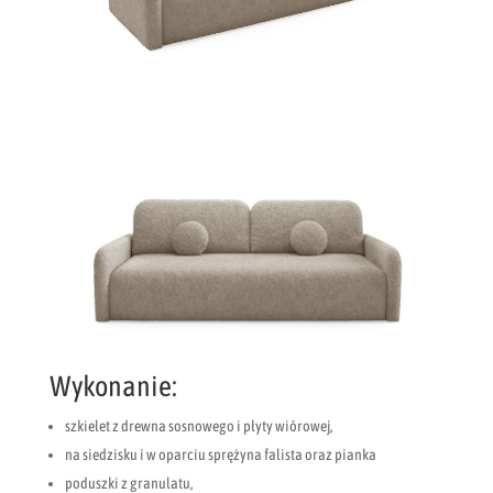
Wykonanie:
szkielet z drewna sosnowego i płyty wiórowej,
na siedzisku i w oparciu sprężyna falista oraz pianka
poduszki z granulatu,