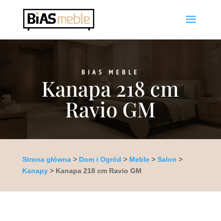
BIAS MEBLE
Kanapa 218 cm
Ravio GM
Strona główna
>
Dom i Ogród
>
Meble
>
Salon
>
Kanapy
> Kanapa 218 cm Ravio GM