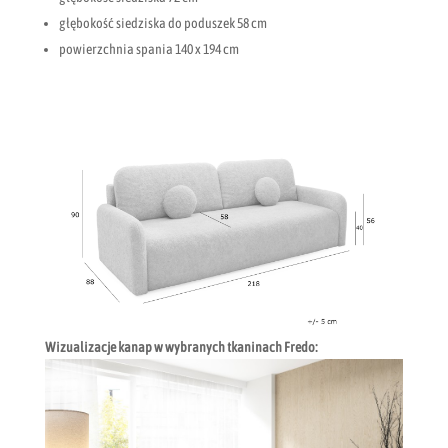
głębokość siedziska do poduszek 58 cm
powierzchnia spania 140 x 194 cm
Wizualizacje kanap w wybranych tkaninach Fredo: