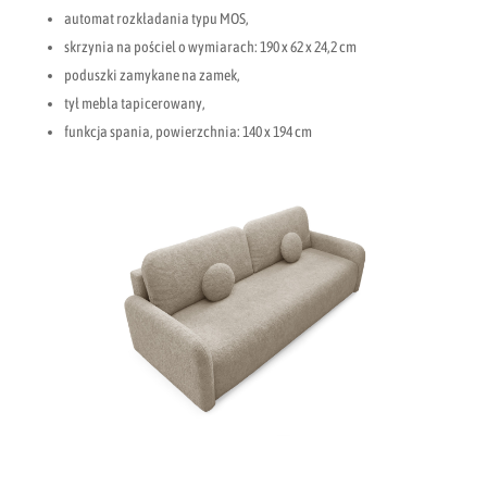
automat rozkładania typu MOS,
skrzynia na pościel o wymiarach: 190 x 62 x 24,2 cm
poduszki zamykane na zamek,
tył mebla tapicerowany,
funkcja spania, powierzchnia: 140 x 194 cm