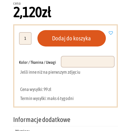
cena
2,120
zł
ilość
Dodaj do koszyka
Kanapa
218
cm
Ravio
Kolor / Tkanina / Uwagi
GM
Jeśli inne niż na pierwszym zdjęciu
Cena wysyłki: 99 zł
Termin wysyłki: maks 6 tygodni
Informacje dodatkowe