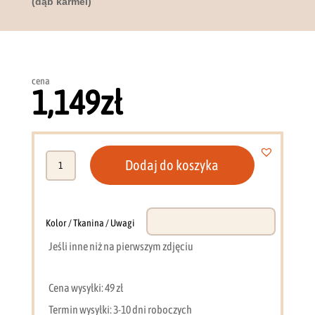
(dąb karmel)
cena
1,149
zł
ilość
Dodaj do koszyka
Garderoba
125
cm
Yasumi
Kolor / Tkanina / Uwagi
(dąb
Jeśli inne niż na pierwszym zdjęciu
karmel)
Cena wysyłki: 49 zł
Termin wysyłki: 3-10 dni roboczych