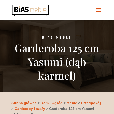
BIAS MEBLE
Garderoba 125 cm
Yasumi (dąb
karmel)
Strona główna
>
Dom i Ogród
>
Meble
>
Przedpokój
>
Garderoby i szafy
> Garderoba 125 cm Yasumi