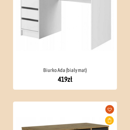
Biurko Ada (biały mat)
419
zł