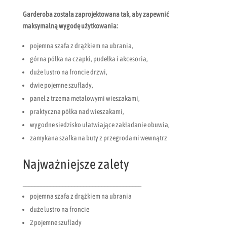
Garderoba została zaprojektowana tak, aby zapewnić
maksymalną wygodę użytkowania:
pojemna szafa z drążkiem na ubrania,
górna półka na czapki, pudełka i akcesoria,
duże lustro na froncie drzwi,
dwie pojemne szuflady,
panel z trzema metalowymi wieszakami,
praktyczna półka nad wieszakami,
wygodne siedzisko ułatwiające zakładanie obuwia,
zamykana szafka na buty z przegrodami wewnątrz
Najważniejsze zalety
_______________________________________
pojemna szafa z drążkiem na ubrania
duże lustro na froncie
2 pojemne szuflady