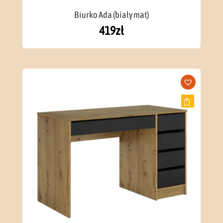
Biurko Ada (biały mat)
419
zł