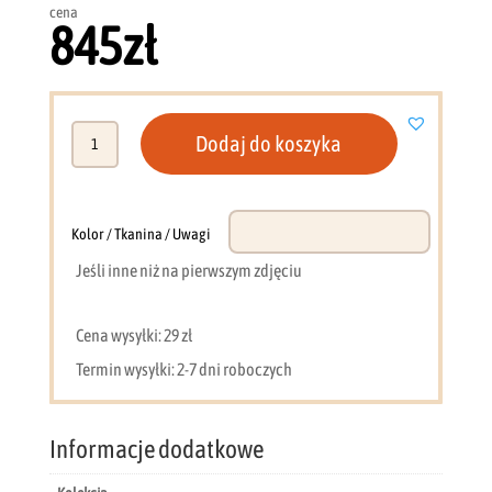
cena
845
zł
ilość
Dodaj do koszyka
Komoda
Alsy
6
(antracyt
Kolor / Tkanina / Uwagi
/
Jeśli inne niż na pierwszym zdjęciu
aloes)
Cena wysyłki: 29 zł
Termin wysyłki: 2-7 dni roboczych
Informacje dodatkowe