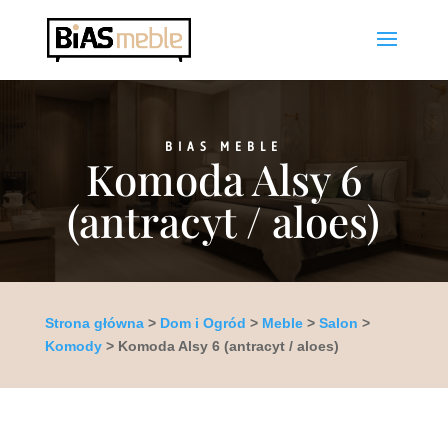
BIAS MEBLE
Komoda Alsy 6
(antracyt / aloes)
Strona główna
>
Dom i Ogród
>
Meble
>
Salon
>
Komody
> Komoda Alsy 6 (antracyt / aloes)