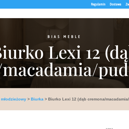
Regulamin
Dostawa
Zw
BIAS MEBLE
iurko Lexi 12 (d
/macadamia/pudr
 młodzieżowy
>
Biurka
> Biurko Lexi 12 (dąb cremona/macadamia