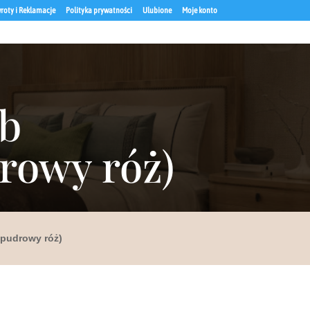
roty i Reklamacje
Polityka prywatności
Ulubione
Moje konto
ąb
owy róż)
/pudrowy róż)