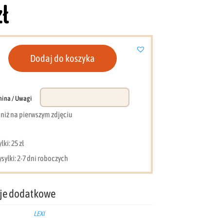
zł
Dodaj do koszyka
nina / Uwagi
acadamia/pudrowy
e niż na pierwszym zdjęciu
ki: 25 zł
syłki: 2-7 dni roboczych
je dodatkowe
LEXI