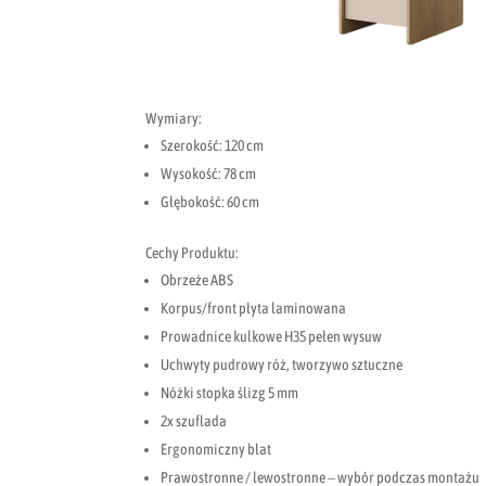
Wymiary:
Szerokość: 120 cm
Wysokość: 78 cm
Głębokość: 60 cm
Cechy Produktu:
Obrzeże ABS
Korpus/front płyta laminowana
Prowadnice kulkowe H35 pełen wysuw
Uchwyty pudrowy róż, tworzywo sztuczne
Nóżki stopka ślizg 5 mm
2x szuflada
Ergonomiczny blat
Prawostronne / lewostronne – wybór podczas montażu