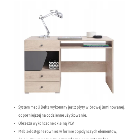
System mebli Delta wykonany jest z płyty wiórowej laminowanej,
odporniejszej na codzienne użytkowanie.
Obrzeża wykończone okleiną PCV.
Meble dostępne również w formie pojedynczych elementów,