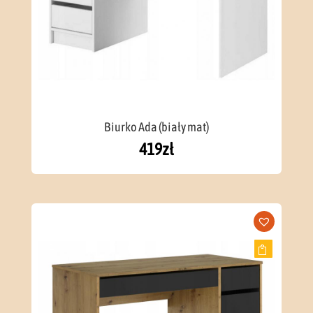
Biurko Ada (biały mat)
419
zł