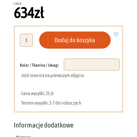
cena
634
zł
ilość
Dodaj do koszyka
Biurko
125
cm
dąb+antracyt
Kolor / Tkanina / Uwagi
DL9
Jeśli inne niż na pierwszym zdjęciu
Cena wysyłki: 25 zł
Termin wysyłki: 2-7 dni roboczych
Informacje dodatkowe