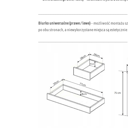
____________________________________________________
Biurko uniwersalne (prawe / lewe)
– możliwość montażu sza
po obu stronach, a niewykorzystane miejsca są estetyczni
____________________________________________________