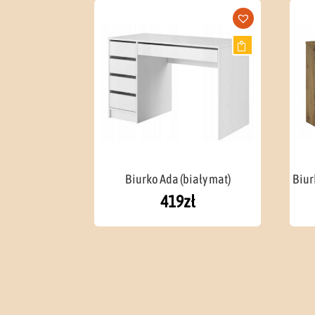
Biurko Ada (biały mat)
Biur
419
zł