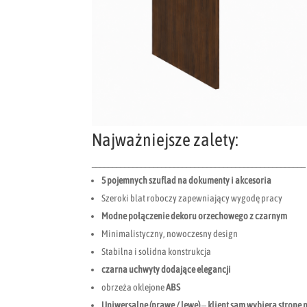
Najważniejsze zalety:
____________________________________________________
5 pojemnych szuflad na dokumenty i akcesoria
Szeroki blat roboczy zapewniający wygodę pracy
Modne połączenie dekoru orzechowego z czarnym
Minimalistyczny, nowoczesny design
Stabilna i solidna konstrukcja
czarna uchwyty dodające elegancji
obrzeża oklejone
ABS
Uniwersalne (prawe / lewe) – klient sam wybiera stronę