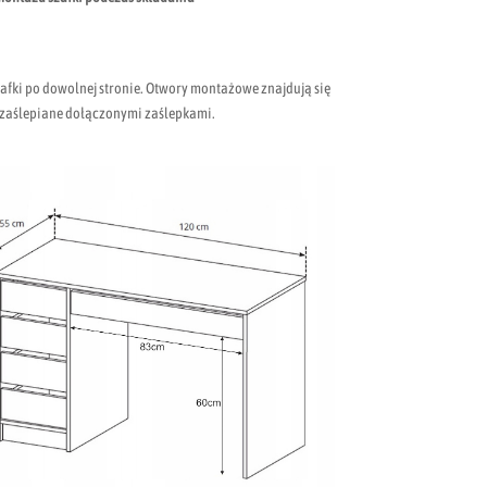
fki po dowolnej stronie. Otwory montażowe znajdują się
e zaślepiane dołączonymi zaślepkami.