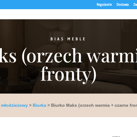
Regulamin
Dostawa
Zw
BIAS MEBLE
ks (orzech warmi
fronty)
 młodzieżowy
>
Biurka
> Biurko Maks (orzech warmia + czarne fro