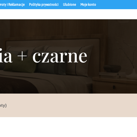
roty i Reklamacje
Polityka prywatności
Ulubione
Moje konto
a + czarne
nty)