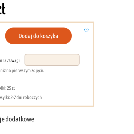
zł
Dodaj do koszyka
nina / Uwagi
e niż na pierwszym zdjęciu
ki: 25 zł
syłki: 2-7 dni roboczych
je dodatkowe