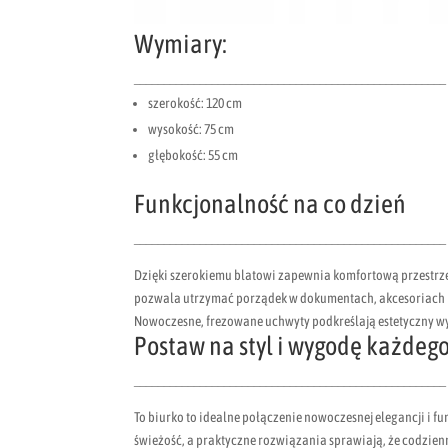
Wymiary:
____________________________________________________
szerokość: 120 cm
wysokość: 75 cm
głębokość: 55 cm
Funkcjonalność na co dzień
____________________________________________________
Dzięki szerokiemu blatowi zapewnia komfortową przestrze
pozwala utrzymać porządek w dokumentach, akcesoriach 
Nowoczesne, frezowane uchwyty podkreślają estetyczny w
Postaw na styl i wygodę każdeg
____________________________________________________
To biurko to idealne połączenie nowoczesnej elegancji i f
świeżość, a praktyczne rozwiązania sprawiają, że codzienn