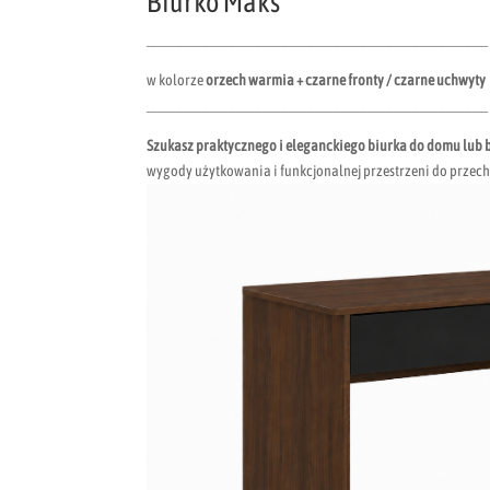
Biurko Maks
____________________________________________________
w kolorze
orzech warmia + czarne fronty / czarne uchwyty
____________________________________________________
Szukasz praktycznego i eleganckiego biurka do domu lub 
wygody użytkowania i funkcjonalnej przestrzeni do prze