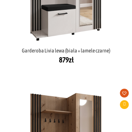
Garderoba Livia lewa (biała + lamele czarne)
879
zł