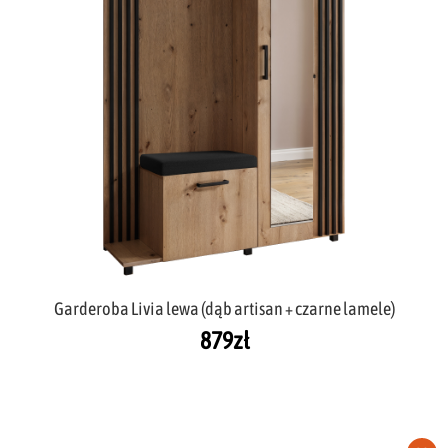
Garderoba Livia lewa (dąb artisan + czarne lamele)
879
zł