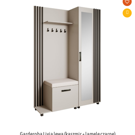
Garderoba Livia lewa (kaszmir + lamele czarne)