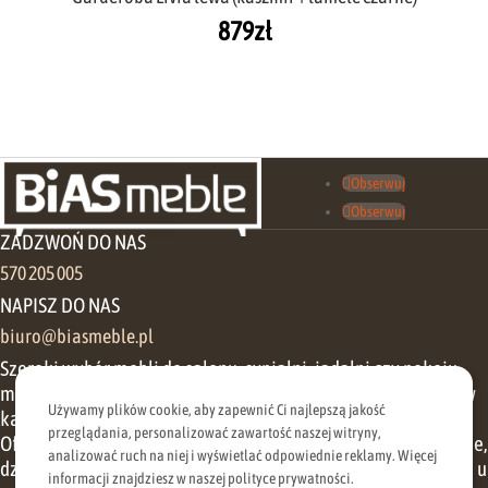
879
zł
Obserwuj
Obserwuj
ZADZWOŃ DO NAS
570 205 005
NAPISZ DO NAS
biuro@biasmeble.pl
Szeroki wybór mebli do salonu, sypialni, jadalni czy pokoju
młodzieżowego pozwoli Państwu zorganizować przestrzeń w
Używamy plików cookie, aby zapewnić Ci najlepszą jakość
każdym domu.
przeglądania, personalizować zawartość naszej witryny,
Oferujemy zarówno meble klasyczne, jak i meble nowoczesne,
analizować ruch na niej i wyświetlać odpowiednie reklamy. Więcej
dzięki czemu nawet najbardziej wymagający klient znajdzie u
informacji znajdziesz w naszej polityce prywatności.