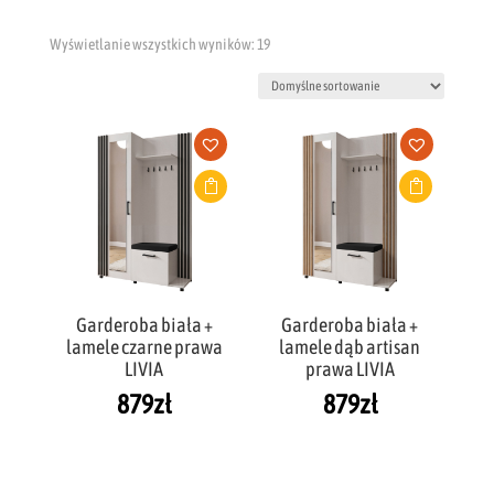
Wyświetlanie wszystkich wyników: 19
Garderoba biała +
Garderoba biała +
lamele czarne prawa
lamele dąb artisan
LIVIA
prawa LIVIA
879
zł
879
zł