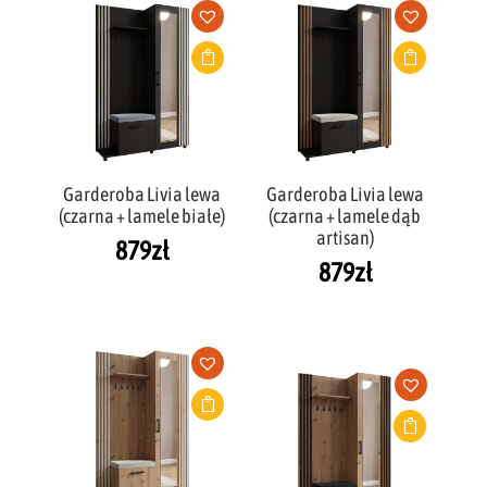
Garderoba Livia lewa
Garderoba Livia lewa
(czarna + lamele białe)
(czarna + lamele dąb
artisan)
879
zł
879
zł