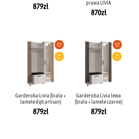
prawa LIVIA
879
zł
870
zł
Garderoba Livia (biała +
Garderoba Livia lewa
lamele dąb artisan)
(biała + lamele czarne)
879
zł
879
zł