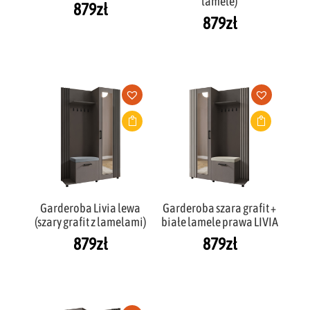
lamele)
879
zł
879
zł
Garderoba Livia lewa
Garderoba szara grafit +
(szary grafit z lamelami)
białe lamele prawa LIVIA
879
zł
879
zł