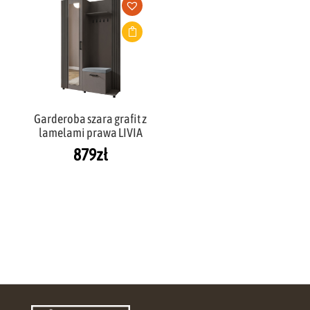
Garderoba szara grafit z
lamelami prawa LIVIA
879
zł