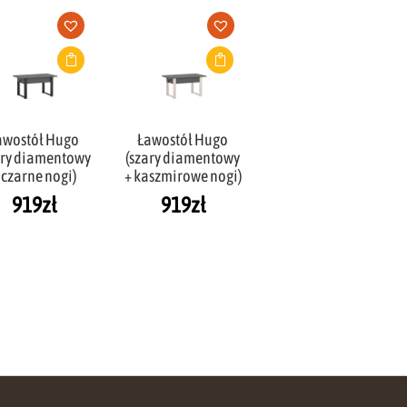
awostół Hugo
Ławostół Hugo
ary diamentowy
(szary diamentowy
 czarne nogi)
+ kaszmirowe nogi)
919
zł
919
zł