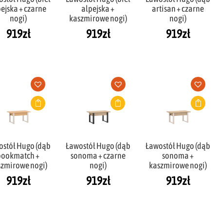
ejska + czarne
alpejska +
artisan + czarne
nogi)
kaszmirowe nogi)
nogi)
919
zł
919
zł
919
zł
ostół Hugo (dąb
Ławostół Hugo (dąb
Ławostół Hugo (dąb
bookmatch +
sonoma + czarne
sonoma +
zmirowe nogi)
nogi)
kaszmirowe nogi)
919
zł
919
zł
919
zł