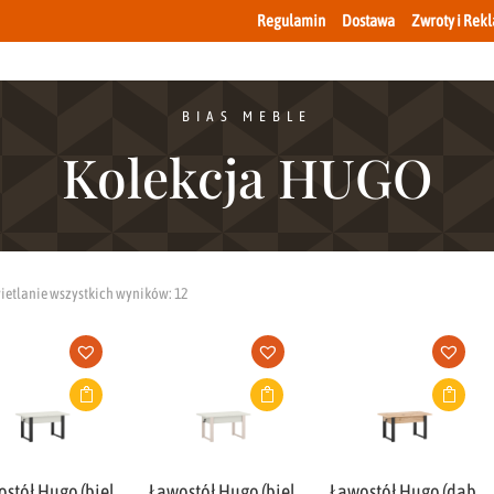
Regulamin
Dostawa
Zwroty i Rek
BIAS MEBLE
Kolekcja HUGO
etlanie wszystkich wyników: 12
stół Hugo (biel
Ławostół Hugo (biel
Ławostół Hugo (dąb