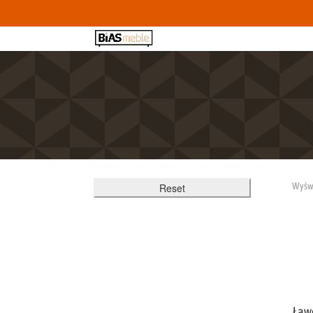
Wyświ
Reset
Ławo