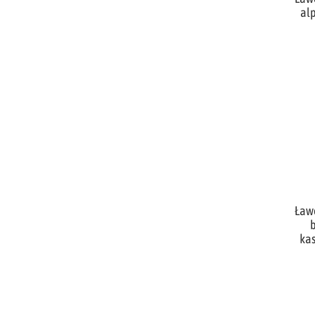
alp
Ław
kas