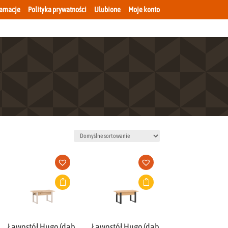
lamacje
Polityka prywatności
Ulubione
Moje konto
Ławostół Hugo (dąb
Ławostół Hugo (dąb