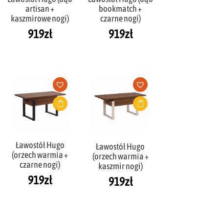
artisan +
bookmatch +
kaszmirowe nogi)
czarne nogi)
919
zł
919
zł
Ławostół Hugo
Ławostół Hugo
(orzech warmia +
(orzech warmia +
czarne nogi)
kaszmir nogi)
919
zł
919
zł